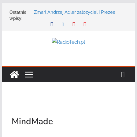
Przejdź
Zmarł Andrzej Adler założyciel i Prezes
Ostatnie
do
Zarządu DGT Sp. z o.o.
wpisy:
treści
Radmor – największy polski producent
urządzeń łączności radiowej ma 75 lat
DGT wraz z partnerami zaprasza na
konferencję: „Bezpieczeństwo,
niezawodność i interoperacyjność
systemów teleinformatycznych”
Motorola Solutions oferuje agencjom
bezpieczeństwa publicznego usługę
łączności opartą na chmurze
Najnowszy radiotelefon MOTOTRBO R7 od
Motorola Solutions
MindMade