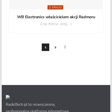
Z KRAJU
WB Electronics właścicielem akcji Radmoru
19 marca, 2015
1
2
RadioTech.pl to nowoczesna,
profesjonalna platforma internetowa