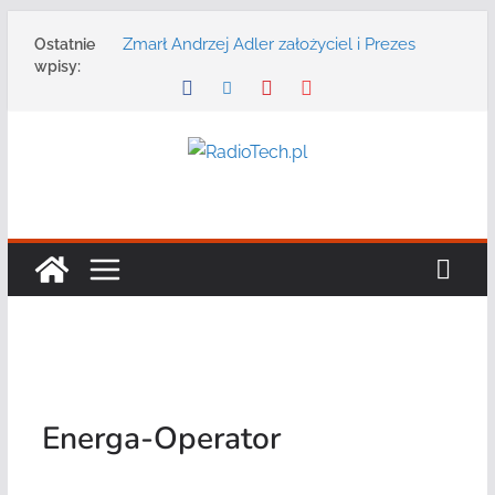
Przejdź
Zmarł Andrzej Adler założyciel i Prezes
Ostatnie
do
Zarządu DGT Sp. z o.o.
wpisy:
treści
Radmor – największy polski producent
urządzeń łączności radiowej ma 75 lat
DGT wraz z partnerami zaprasza na
konferencję: „Bezpieczeństwo,
niezawodność i interoperacyjność
systemów teleinformatycznych”
Motorola Solutions oferuje agencjom
bezpieczeństwa publicznego usługę
łączności opartą na chmurze
Najnowszy radiotelefon MOTOTRBO R7 od
Motorola Solutions
Energa-Operator