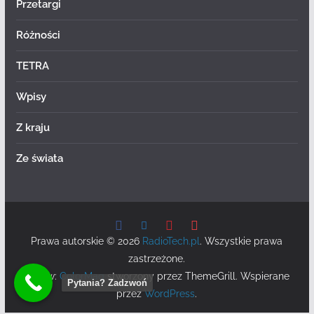
Przetargi
Różności
TETRA
Wpisy
Z kraju
Ze świata
Prawa autorskie © 2026
RadioTech.pl
. Wszystkie prawa
zastrzeżone.
Motyw:
ColorMag
stworzony przez ThemeGrill. Wspierane
Pytania? Zadzwoń
przez
WordPress
.