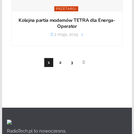
PRZETARGI
Kolejna partia modemów TETRA dla Energa-
Operator
2 maja, 2019
1
2
3
RadioTech.pl to nowoczesna,