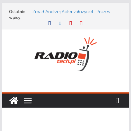
Przejdź
Zmarł Andrzej Adler założyciel i Prezes
Ostatnie
do
Zarządu DGT Sp. z o.o.
wpisy:
treści
Radmor – największy polski producent
urządzeń łączności radiowej ma 75 lat
DGT wraz z partnerami zaprasza na
konferencję: „Bezpieczeństwo,
niezawodność i interoperacyjność
systemów teleinformatycznych”
Motorola Solutions oferuje agencjom
bezpieczeństwa publicznego usługę
łączności opartą na chmurze
Najnowszy radiotelefon MOTOTRBO R7 od
Motorola Solutions