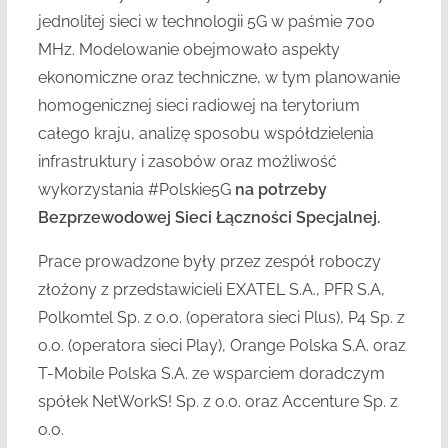
jednolitej sieci w technologii 5G w paśmie 700
MHz. Modelowanie obejmowało aspekty
ekonomiczne oraz techniczne, w tym planowanie
homogenicznej sieci radiowej na terytorium
całego kraju, analizę sposobu współdzielenia
infrastruktury i zasobów oraz możliwość
wykorzystania #Polskie5G
na potrzeby
Bezprzewodowej Sieci Łączności Specjalnej.
Prace prowadzone były przez zespół roboczy
złożony z przedstawicieli EXATEL S.A., PFR S.A,
Polkomtel Sp. z o.o. (operatora sieci Plus), P4 Sp. z
o.o. (operatora sieci Play), Orange Polska S.A. oraz
T-Mobile Polska S.A. ze wsparciem doradczym
spółek NetWorkS! Sp. z o.o. oraz Accenture Sp. z
o.o.