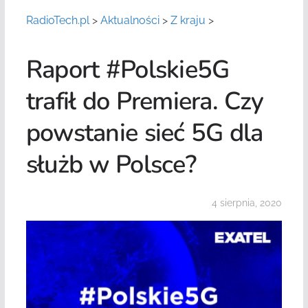
RadioTech.pl
>
Aktualności
>
Z kraju
>
Raport #Polskie5G
trafił do Premiera. Czy
powstanie sieć 5G dla
służb w Polsce?
4 sierpnia, 2020