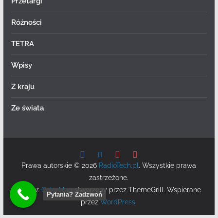
Przetargi
Różności
TETRA
Wpisy
Z kraju
Ze świata
Prawa autorskie © 2026
RadioTech.pl
. Wszystkie prawa
zastrzeżone.
Motyw:
ColorMag
stworzony przez ThemeGrill. Wspierane
Pytania? Zadzwoń
przez
WordPress
.