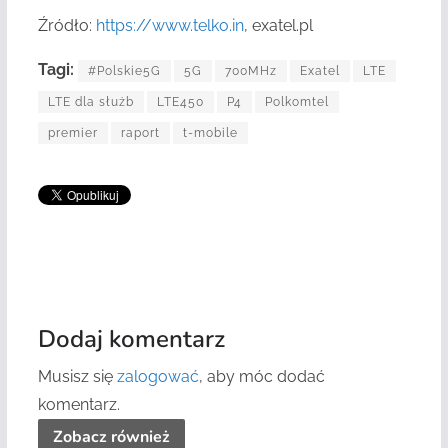
Źródło:
https://www.telko.in
, exatel.pl
Tagi:
#Polskie5G
5G
700MHz
Exatel
LTE
LTE dla służb
LTE450
P4
Polkomtel
premier
raport
t-mobile
Dodaj komentarz
Musisz się
zalogować
, aby móc dodać
komentarz.
Zobacz również