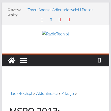
Przejdź
Zmarł Andrzej Adler założyciel i Prezes
Ostatnie
do
Zarządu DGT Sp. z o.o.
wpisy:
treści
Radmor – największy polski producent
urządzeń łączności radiowej ma 75 lat
DGT wraz z partnerami zaprasza na
konferencję: „Bezpieczeństwo,
niezawodność i interoperacyjność
systemów teleinformatycznych”
Motorola Solutions oferuje agencjom
bezpieczeństwa publicznego usługę
łączności opartą na chmurze
Najnowszy radiotelefon MOTOTRBO R7 od
Motorola Solutions
RadioTech.pl
>
Aktualności
>
Z kraju
>