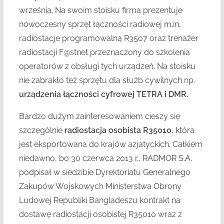
września. Na swoim stoisku firma prezentuje
nowoczesny sprzęt łączności radiowej m.in.
radiostacje programowalną R3507 oraz trenażer
radiostacji F@stnet przeznaczony do szkolenia
operatorów z obsługi tych urządzeń. Na stoisku
nie zabrakło też sprzętu dla służb cywilnych np.
urządzenia łączności cyfrowej TETRA i DMR.
Bardzo dużym zainteresowaniem cieszy się
szczególnie
radiostacja osobista R35010
, która
jest eksportowana do krajów azjatyckich. Całkiem
niedawno, bo 30 czerwca 2013 r., RADMOR S.A.
podpisał w siedzibie Dyrektoriatu Generalnego
Zakupów Wojskowych Ministerstwa Obrony
Ludowej Republiki Bangladeszu kontrakt na
dostawę radiostacji osobistej R35010 wraz z