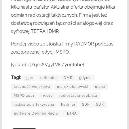
kilkunastu państw. Aktualna oferta obejmuje kilka
odmian radiostacji taktycznych. Firma jest też
dostawcą rozwiązań łączności analogowej oraz
cyfrowej TETRA i DMR.
Poniżej video ze stoiska firmy RADMOR podczas
zeszłorocznej edycji MSPO.
{youtube}Yqes6V3yLVk{/youtube}
Tagi:
3501
defender
DMR
gdynia
łączność wojskowa
marek cichowski
mspo
MSPO 2013
r35010
radiostacja osobista
radiostacja taktyczna
Radmor
SDF
SDR
Software Defined Radio
TETRA