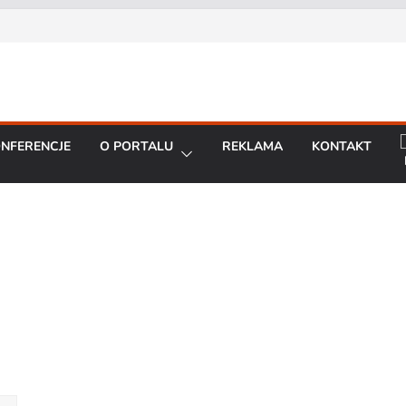
Prezes Zarządu DGT Sp. z
cent urządzeń łączności
a konferencję:
interoperacyjność
cjom bezpieczeństwa
NFERENCJE
O PORTALU
REKLAMA
KONTAKT
artą na chmurze
BO R7 od Motorola