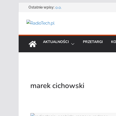
Zmarł Andrzej Adler założyciel i 
Przejdź
Ostatnie wpisy:
o.o.
do
Radmor – największy polski produ
treści
radiowej ma 75 lat
DGT wraz z partnerami zaprasza n
„Bezpieczeństwo, niezawodność i 
systemów teleinformatycznych”
Motorola Solutions oferuje agen
AKTUALNOŚCI
PRZETARGI
KO
publicznego usługę łączności op
Najnowszy radiotelefon MOTOTR
Solutions
marek cichowski