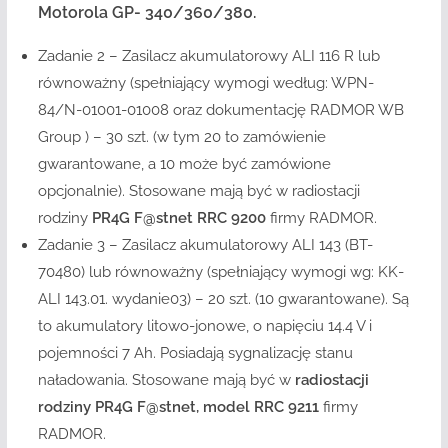
Motorola GP- 340/360/380.
Zadanie 2 – Zasilacz akumulatorowy ALI 116 R lub
równoważny (spełniający wymogi według: WPN-
84/N-01001-01008 oraz dokumentację RADMOR WB
Group ) – 30 szt. (w tym 20 to zamówienie
gwarantowane, a 10 może być zamówione
opcjonalnie). Stosowane mają być w radiostacji
rodziny
PR4G F@stnet RRC 9200
firmy RADMOR.
Zadanie 3 – Zasilacz akumulatorowy ALI 143 (BT-
70480) lub równoważny (spełniający wymogi wg: KK-
ALI 143.01. wydanie03) – 20 szt. (10 gwarantowane). Są
to akumulatory litowo-jonowe, o napięciu 14.4 V i
pojemności 7 Ah. Posiadają sygnalizację stanu
naładowania. Stosowane mają być w
radiostacji
rodziny PR4G
F@stnet
, model RRC 9211
firmy
RADMOR.