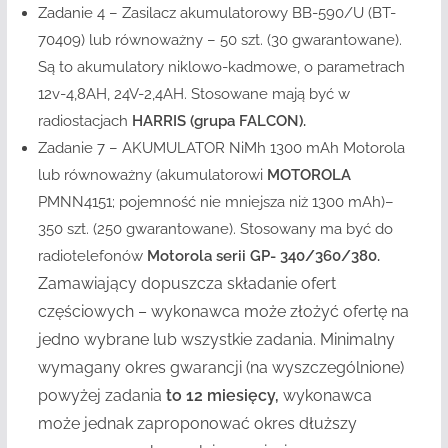
Zadanie 4 – Zasilacz akumulatorowy BB-590/U (BT-
70409) lub równoważny – 50 szt. (30 gwarantowane).
Są to akumulatory niklowo-kadmowe, o parametrach
12v-4,8AH, 24V-2,4AH. Stosowane mają być w
radiostacjach
HARRIS (grupa FALCON).
Zadanie 7 – AKUMULATOR NiMh 1300 mAh Motorola
lub równoważny (akumulatorowi
MOTOROLA
PMNN4151; pojemność nie mniejsza niż 1300 mAh)–
350 szt. (250 gwarantowane). Stosowany ma być do
radiotelefonów
Motorola serii GP- 340/360/380.
Zamawiający dopuszcza składanie ofert
częściowych – wykonawca może złożyć ofertę na
jedno wybrane lub wszystkie zadania. Minimalny
wymagany okres gwarancji (na wyszczególnione)
powyżej zadania
to 12 miesięcy,
wykonawca
może jednak zaproponować okres dłuższy