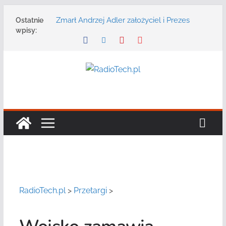
Przejdź
Zmarł Andrzej Adler założyciel i Prezes
Ostatnie
do
Zarządu DGT Sp. z o.o.
wpisy:
treści
Radmor – największy polski producent
urządzeń łączności radiowej ma 75 lat
DGT wraz z partnerami zaprasza na
konferencję: „Bezpieczeństwo,
niezawodność i interoperacyjność
systemów teleinformatycznych”
Motorola Solutions oferuje agencjom
bezpieczeństwa publicznego usługę
łączności opartą na chmurze
Najnowszy radiotelefon MOTOTRBO R7 od
Motorola Solutions
RadioTech.pl
>
Przetargi
>