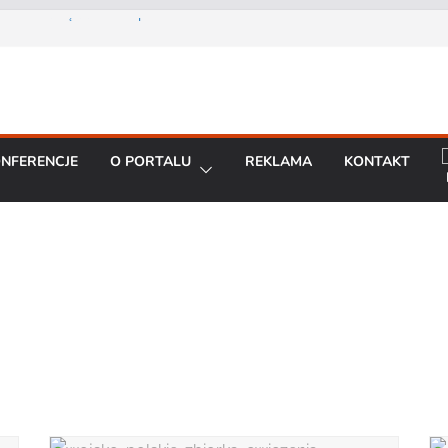
Prezes Zarządu DGT Sp. z
cent urządzeń łączności
a konferencję:
interoperacyjność
NFERENCJE
O PORTALU
REKLAMA
KONTAKT
cjom bezpieczeństwa
artą na chmurze
BO R7 od Motorola