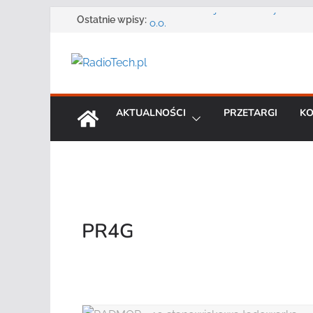
Przejdź
Zmarł Andrzej Adler założyciel i 
Ostatnie wpisy:
o.o.
do
Radmor – największy polski produ
treści
radiowej ma 75 lat
DGT wraz z partnerami zaprasza n
„Bezpieczeństwo, niezawodność i 
systemów teleinformatycznych”
AKTUALNOŚCI
PRZETARGI
KO
Motorola Solutions oferuje agen
publicznego usługę łączności op
Najnowszy radiotelefon MOTOTR
Solutions
PR4G