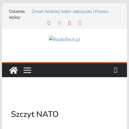
Przejdź
Zmarł Andrzej Adler założyciel i Prezes
Ostatnie
do
Zarządu DGT Sp. z o.o.
wpisy:
treści
Radmor – największy polski producent
urządzeń łączności radiowej ma 75 lat
DGT wraz z partnerami zaprasza na
konferencję: „Bezpieczeństwo,
niezawodność i interoperacyjność
systemów teleinformatycznych”
Motorola Solutions oferuje agencjom
bezpieczeństwa publicznego usługę
łączności opartą na chmurze
Najnowszy radiotelefon MOTOTRBO R7 od
Motorola Solutions
Szczyt NATO