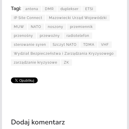
Tagi:
antena
DMR
duplekser
ETSI
IP Site Connect
Mazowiecki Urząd Wojewódzki
MUW
NATO
noszony
przemiennik
przenośny
przewoźny
radiotelefon
sterowanie syren
Szczyt NATO
TDMA
VHF
Wydział Bezpieczeństwa i Zarządzania Kryzysowego
zarządzanie kryzysowe
ZK
Dodaj komentarz