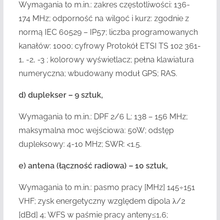
Wymagania to m.in.: zakres częstotliwości: 136-
174 MHz; odporność na wilgoć i kurz: zgodnie z
normą IEC 60529 – IP57; liczba programowanych
kanałów: 1000; cyfrowy Protokół ETSI TS 102 361-
1, -2, -3 ; kolorowy wyświetlacz; pełna klawiatura
numeryczna; wbudowany moduł GPS; RAS.
d) duplekser – 9 sztuk,
Wymagania to m.in.: DPF 2/6 L: 138 – 156 MHz;
maksymalna moc wejściowa: 50W; odstęp
dupleksowy: 4-10 MHz; SWR: <1.5.
e) antena (łączność radiowa) – 10 sztuk,
Wymagania to m.in.: pasmo pracy [MHz] 145÷151
VHF; zysk energetyczny względem dipola λ/2
[dBd] 4; WFS w paśmie pracy anteny≤1,6;