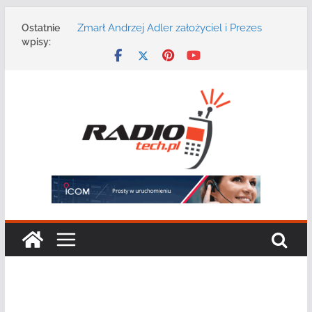
Przejdź
Zmarł Andrzej Adler założyciel i Prezes
Ostatnie
do
Zarządu DGT Sp. z o.o.
wpisy:
treści
Radmor – największy polski producent
urządzeń łączności radiowej ma 75 lat
DGT wraz z partnerami zaprasza na
konferencję: „Bezpieczeństwo,
niezawodność i interoperacyjność
systemów teleinformatycznych”
Motorola Solutions oferuje agencjom
bezpieczeństwa publicznego usługę
łączności opartą na chmurze
Najnowszy radiotelefon MOTOTRBO R7 od
Motorola Solutions