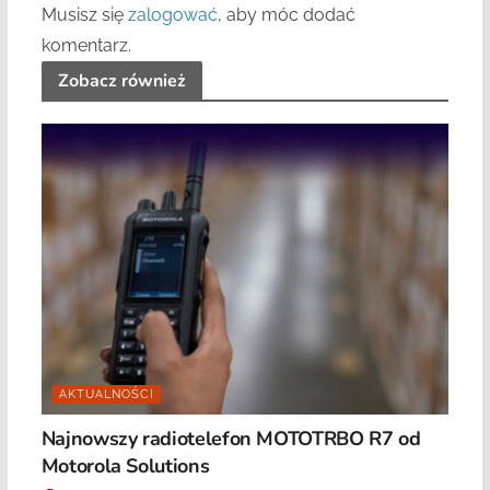
Musisz się
zalogować
, aby móc dodać
komentarz.
Zobacz również
AKTUALNOŚCI
Najnowszy radiotelefon MOTOTRBO R7 od
Motorola Solutions