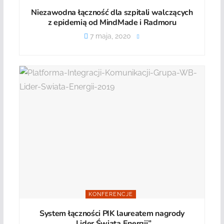
Niezawodna łączność dla szpitali walczących
z epidemią od MindMade i Radmoru
7 maja, 2020
KONFERENCJE
System łączności PIK laureatem nagrody
„Lider Świata Energii”