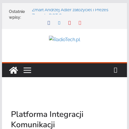
Przejdź
Zmarł Andrzej Adler założyciel i Prezes
Ostatnie
do
Zarządu DGT Sp. z o.o.
wpisy:
treści
Radmor – największy polski producent
urządzeń łączności radiowej ma 75 lat
DGT wraz z partnerami zaprasza na
konferencję: „Bezpieczeństwo,
niezawodność i interoperacyjność
systemów teleinformatycznych”
Motorola Solutions oferuje agencjom
bezpieczeństwa publicznego usługę
łączności opartą na chmurze
Najnowszy radiotelefon MOTOTRBO R7 od
Motorola Solutions
Platforma Integracji
Komunikacji