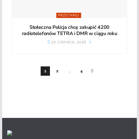
PRZETARGI
Stołeczna Policja chcę zakupić 4200
radiotelefonów TETRA i DMR w ciągu roku
20 czerwca, 2016
1
2
…
4