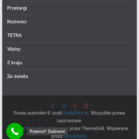
Przetargi
Różności
TETRA
Wpisy
Z kraju
Ze świata
Prawa autorskie © 2026
RadioTech.pl
. Wszystkie prawa
zastrzeżone.
Motyw:
ColorMag
stworzony przez ThemeGrill. Wspierane
Pytania? Zadzwoń
przez
WordPress
.