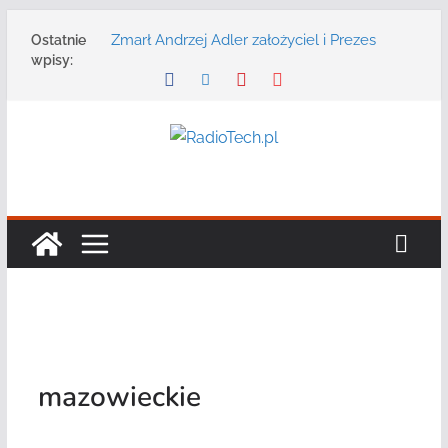
Przejdź
Zmarł Andrzej Adler założyciel i Prezes
Ostatnie
do
Zarządu DGT Sp. z o.o.
wpisy:
treści
Radmor – największy polski producent
urządzeń łączności radiowej ma 75 lat
DGT wraz z partnerami zaprasza na
konferencję: „Bezpieczeństwo,
niezawodność i interoperacyjność
systemów teleinformatycznych”
Motorola Solutions oferuje agencjom
bezpieczeństwa publicznego usługę
łączności opartą na chmurze
Najnowszy radiotelefon MOTOTRBO R7 od
Motorola Solutions
mazowieckie