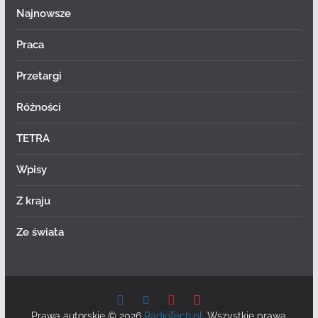
Najnowsze
Praca
Przetargi
Różności
TETRA
Wpisy
Z kraju
Ze świata
Prawa autorskie © 2026
RadioTech.pl
. Wszystkie prawa