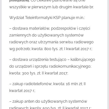
. Co ciekawe planowane są one
profesjonalnej
wszystkie w pierwszym lub drugim kwartale br.
Wydział Teleinformatyki KSP planuje m.in.:
– dostawa materiałów, podzespołów i części
zamiennych do użytkowanych systemów
radiowych oraz utrzymania serwisu radiowego
wg potrzeb; kwota: 800 tys. zł; I kwartał 2017 r.;
– dostawa urządzenia testująco – kalibrującego
do urządzeń i sprzętu radiokomunikacyjnego;
kwota: 300 tys. zł; II kwartał 2017;
– zakup radiotelefonów; kwota: 16 mln zł; II
kwartał 2017 r.;
– zakup anten do użytkowanych systemów
radiowych; kwota: 500 tys. zł; II kwartał 2017 r.;