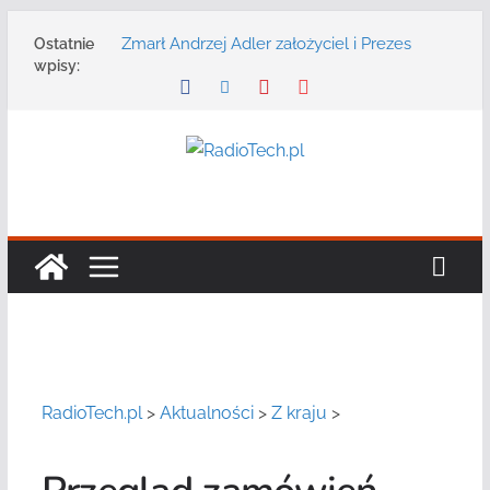
Przejdź
Zmarł Andrzej Adler założyciel i Prezes
Ostatnie
do
Zarządu DGT Sp. z o.o.
wpisy:
treści
Radmor – największy polski producent
urządzeń łączności radiowej ma 75 lat
DGT wraz z partnerami zaprasza na
konferencję: „Bezpieczeństwo,
niezawodność i interoperacyjność
systemów teleinformatycznych”
Motorola Solutions oferuje agencjom
bezpieczeństwa publicznego usługę
łączności opartą na chmurze
Najnowszy radiotelefon MOTOTRBO R7 od
Motorola Solutions
RadioTech.pl
>
Aktualności
>
Z kraju
>