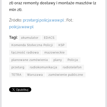
zł) oraz
remont
y
dostaw
y
i montaż
e
masztów
(2
mln zł).
Źródło:
przetargi.policja.waw.pl
; Fot.:
policja.waw.pl
Tagi:
akumulator
EDACS
Komenda Stołeczna Policji
KSP
łączność radiowa
mazowieckie
planowane zamówienia
plany
Policja
przetarg
radiokomunikacja
radiotelefon
TETRA
Warszawa
zamówienie publiczne