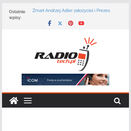
Przejdź
Zmarł Andrzej Adler założyciel i Prezes
Ostatnie
do
Zarządu DGT Sp. z o.o.
wpisy:
treści
Radmor – największy polski producent
urządzeń łączności radiowej ma 75 lat
DGT wraz z partnerami zaprasza na
konferencję: „Bezpieczeństwo,
niezawodność i interoperacyjność
systemów teleinformatycznych”
Motorola Solutions oferuje agencjom
bezpieczeństwa publicznego usługę
łączności opartą na chmurze
Najnowszy radiotelefon MOTOTRBO R7 od
Motorola Solutions