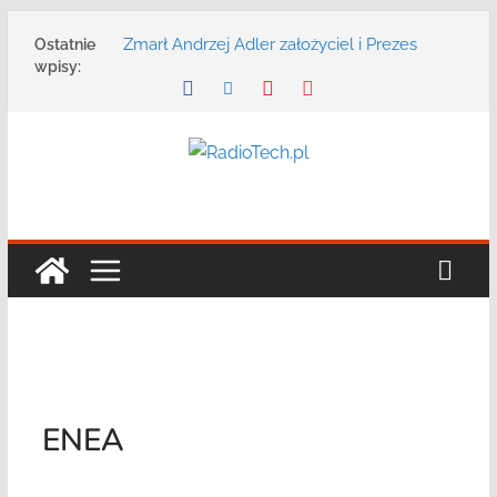
Przejdź
Zmarł Andrzej Adler założyciel i Prezes
Ostatnie
do
Zarządu DGT Sp. z o.o.
wpisy:
treści
Radmor – największy polski producent
urządzeń łączności radiowej ma 75 lat
DGT wraz z partnerami zaprasza na
konferencję: „Bezpieczeństwo,
niezawodność i interoperacyjność
systemów teleinformatycznych”
Motorola Solutions oferuje agencjom
bezpieczeństwa publicznego usługę
łączności opartą na chmurze
Najnowszy radiotelefon MOTOTRBO R7 od
Motorola Solutions
ENEA