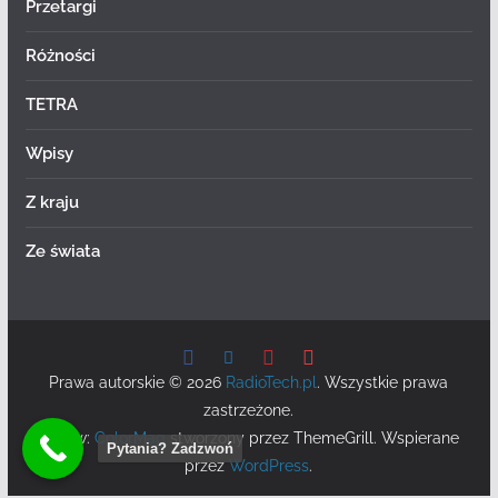
Przetargi
Różności
TETRA
Wpisy
Z kraju
Ze świata
Prawa autorskie © 2026
RadioTech.pl
. Wszystkie prawa
zastrzeżone.
Motyw:
ColorMag
stworzony przez ThemeGrill. Wspierane
Pytania? Zadzwoń
przez
WordPress
.