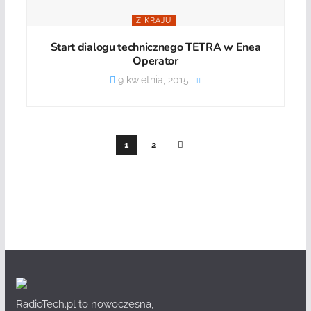
Z KRAJU
Start dialogu technicznego TETRA w Enea
Operator
9 kwietnia, 2015
1
2
RadioTech.pl to nowoczesna,