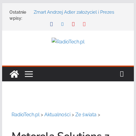
Przejdź
Zmarł Andrzej Adler założyciel i Prezes
Ostatnie
do
Zarządu DGT Sp. z o.o.
wpisy:
treści
Radmor – największy polski producent
urządzeń łączności radiowej ma 75 lat
DGT wraz z partnerami zaprasza na
konferencję: „Bezpieczeństwo,
niezawodność i interoperacyjność
systemów teleinformatycznych”
Motorola Solutions oferuje agencjom
bezpieczeństwa publicznego usługę
łączności opartą na chmurze
Najnowszy radiotelefon MOTOTRBO R7 od
Motorola Solutions
RadioTech.pl
>
Aktualności
>
Ze świata
>