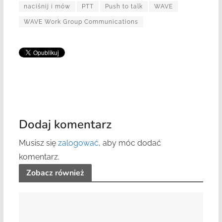
naciśnij i mów
PTT
Push to talk
WAVE
WAVE Work Group Communications
Dodaj komentarz
Musisz się
zalogować
, aby móc dodać
komentarz.
Zobacz również