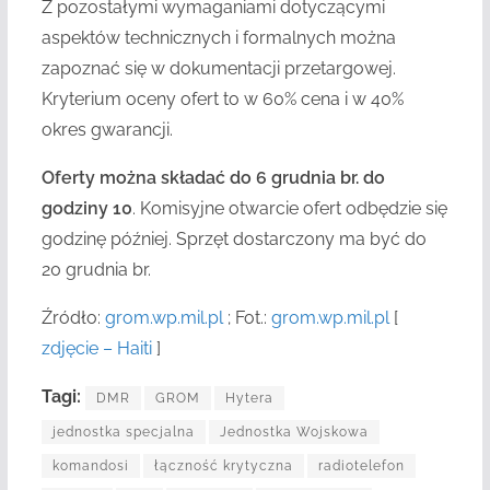
Z pozostałymi wymaganiami dotyczącymi
aspektów technicznych i formalnych można
zapoznać się w dokumentacji przetargowej.
Kryterium oceny ofert to w 60% cena i w 40%
okres gwarancji.
Oferty można składać do 6 grudnia br. do
godziny 10
. Komisyjne otwarcie ofert odbędzie się
godzinę później. Sprzęt dostarczony ma być do
20 grudnia br.
Źródło:
grom.wp.mil.pl
; Fot.:
grom.wp.mil.pl
[
zdjęcie – Haiti
]
Tagi:
DMR
GROM
Hytera
jednostka specjalna
Jednostka Wojskowa
komandosi
łączność krytyczna
radiotelefon