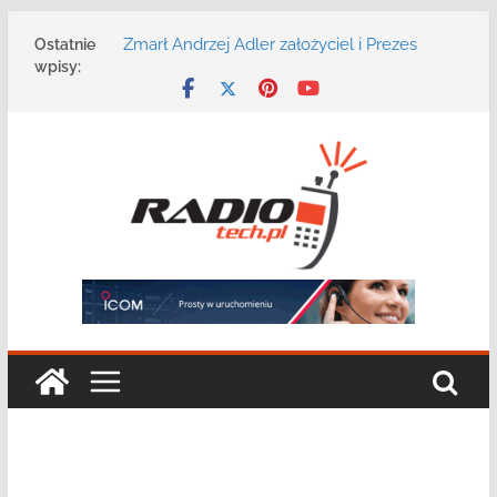
Przejdź
Zmarł Andrzej Adler założyciel i Prezes
Ostatnie
do
Zarządu DGT Sp. z o.o.
wpisy:
treści
Radmor – największy polski producent
urządzeń łączności radiowej ma 75 lat
DGT wraz z partnerami zaprasza na
konferencję: „Bezpieczeństwo,
niezawodność i interoperacyjność
systemów teleinformatycznych”
Motorola Solutions oferuje agencjom
bezpieczeństwa publicznego usługę
łączności opartą na chmurze
Najnowszy radiotelefon MOTOTRBO R7 od
Motorola Solutions