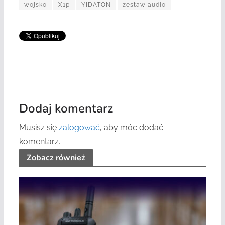
wojsko
X1p
YIDATON
zestaw audio
Dodaj komentarz
Musisz się
zalogować
, aby móc dodać
komentarz.
Zobacz również