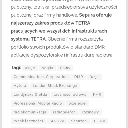
publiczny, lotniska, przedsiębiorstwa użyteczności
publicznej oraz firmy handlowe.
Sepura oferuje
najszerszy zakres produktów TETRA
pracujących we wszystkich infrastrukturach
systemu TETRA.
Obecnie firma rozszerzyła
portfolio swoich produktów o standard DMR,
aplikacje dyspozytorskie i infrastrukturę radiową.
Tagi:
akcje
Anglia
Chiny
Communications Corporation
DMR
fuzja
Hytera
London Stock Exchange
Londyńska Giełda
łączność radiowa
PMR
Professional Mobile Radio
przejęcie
radiokomunikacja
radiotelefon
rozmowy
rynek łączności
SEPURA
Shenzen
TETRA