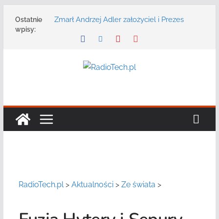
Przejdź
Zmarł Andrzej Adler założyciel i Prezes
Ostatnie
do
Zarządu DGT Sp. z o.o.
wpisy:
treści
Radmor – największy polski producent
urządzeń łączności radiowej ma 75 lat
DGT wraz z partnerami zaprasza na
konferencję: „Bezpieczeństwo,
niezawodność i interoperacyjność
systemów teleinformatycznych”
Motorola Solutions oferuje agencjom
bezpieczeństwa publicznego usługę
łączności opartą na chmurze
Najnowszy radiotelefon MOTOTRBO R7 od
Motorola Solutions
RadioTech.pl
>
Aktualności
>
Ze świata
>