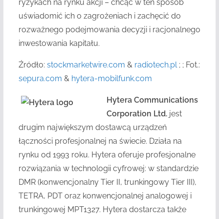
ryzykach na rynku akcji – chcąc w ten sposób
uświadomić ich o zagrożeniach i zachęcić do
rozważnego podejmowania decyzji i racjonalnego
inwestowania kapitału.
Źródło:
stockmarketwire.com
&
radiotech.pl
; ; Fot.:
sepura.com
&
hytera-mobilfunk.com
Hytera Communications
Corporation Ltd.
jest
drugim największym dostawcą urządzeń
łączności profesjonalnej na świecie. Działa na
rynku od 1993 roku. Hytera oferuje profesjonalne
rozwiązania w technologii cyfrowej: w standardzie
DMR (konwencjonalny Tier II, trunkingowy Tier III),
TETRA, PDT oraz konwencjonalnej analogowej i
trunkingowej MPT1327. Hytera dostarcza także