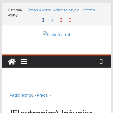
Przejdź
Zmarł Andrzej Adler założyciel i Prezes
Ostatnie
do
Zarządu DGT Sp. z o.o.
wpisy:
treści
Radmor – największy polski producent
urządzeń łączności radiowej ma 75 lat
DGT wraz z partnerami zaprasza na
konferencję: „Bezpieczeństwo,
niezawodność i interoperacyjność
systemów teleinformatycznych”
Motorola Solutions oferuje agencjom
bezpieczeństwa publicznego usługę
łączności opartą na chmurze
Najnowszy radiotelefon MOTOTRBO R7 od
Motorola Solutions
RadioTech.pl
>
Praca
>