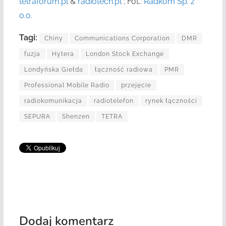
tetraforum.pl
&
radiotech.pl
; Fot.:
Radkom Sp. z
o.o.
Tagi:
Chiny
Communications Corporation
DMR
fuzja
Hytera
London Stock Exchange
Londyńska Giełda
łączność radiowa
PMR
Professional Mobile Radio
przejęcie
radiokomunikacja
radiotelefon
rynek łączności
SEPURA
Shenzen
TETRA
Dodaj komentarz