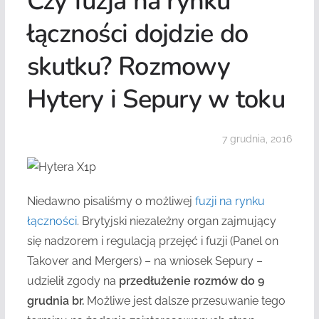
Czy fuzja na rynku
łączności dojdzie do
skutku? Rozmowy
Hytery i Sepury w toku
7 grudnia, 2016
Niedawno pisaliśmy o możliwej
fuzji na rynku
łącznośc
i
. Brytyjski niezależny organ zajmujący
się nadzorem i regulacją przejęć i fuzji (Panel on
Takover and Mergers) – na wniosek Sepury –
udzielił zgody na
przedłużenie rozmów do 9
grudnia br.
Możliwe jest dalsze przesuwanie tego