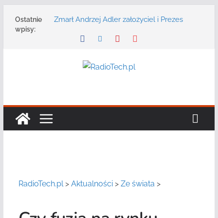
Przejdź
Zmarł Andrzej Adler założyciel i Prezes
Ostatnie
do
Zarządu DGT Sp. z o.o.
wpisy:
treści
Radmor – największy polski producent
urządzeń łączności radiowej ma 75 lat
DGT wraz z partnerami zaprasza na
konferencję: „Bezpieczeństwo,
niezawodność i interoperacyjność
systemów teleinformatycznych”
Motorola Solutions oferuje agencjom
bezpieczeństwa publicznego usługę
łączności opartą na chmurze
Najnowszy radiotelefon MOTOTRBO R7 od
Motorola Solutions
RadioTech.pl
>
Aktualności
>
Ze świata
>