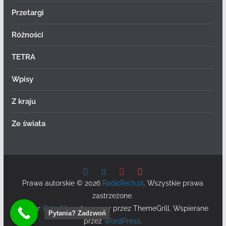
Przetargi
Różności
TETRA
Wpisy
Z kraju
Ze świata
Prawa autorskie © 2026
RadioTech.pl
. Wszystkie prawa
zastrzeżone.
Motyw:
ColorMag
stworzony przez ThemeGrill. Wspierane
Pytania? Zadzwoń
przez
WordPress
.