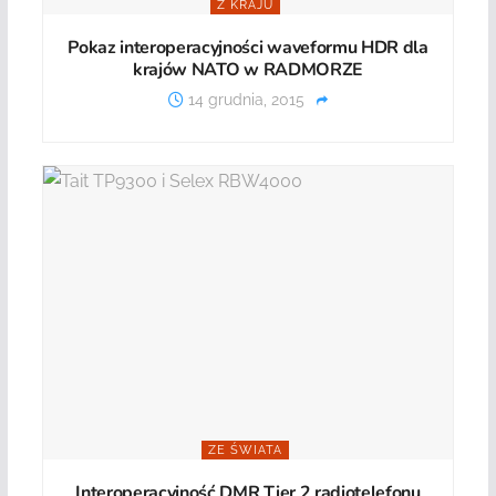
Z KRAJU
Pokaz interoperacyjności waveformu HDR dla
krajów NATO w RADMORZE
14 grudnia, 2015
ZE ŚWIATA
Interoperacyjność DMR Tier 2 radiotelefonu