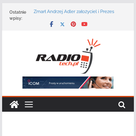
Przejdź
Zmarł Andrzej Adler założyciel i Prezes
Ostatnie
do
Zarządu DGT Sp. z o.o.
wpisy:
treści
Radmor – największy polski producent
urządzeń łączności radiowej ma 75 lat
DGT wraz z partnerami zaprasza na
konferencję: „Bezpieczeństwo,
niezawodność i interoperacyjność
systemów teleinformatycznych”
Motorola Solutions oferuje agencjom
bezpieczeństwa publicznego usługę
łączności opartą na chmurze
Najnowszy radiotelefon MOTOTRBO R7 od
Motorola Solutions