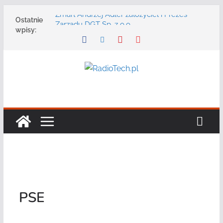
Przejdź
Zmarł Andrzej Adler założyciel i Prezes
Ostatnie
do
Zarządu DGT Sp. z o.o.
wpisy:
Radmor – największy polski producent
treści
urządzeń łączności radiowej ma 75 lat
DGT wraz z partnerami zaprasza na
konferencję: „Bezpieczeństwo,
niezawodność i interoperacyjność
systemów teleinformatycznych”
Motorola Solutions oferuje agencjom
bezpieczeństwa publicznego usługę
łączności opartą na chmurze
Najnowszy radiotelefon MOTOTRBO R7 od
Motorola Solutions
PSE