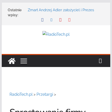
Przejdź
Zmarł Andrzej Adler założyciel i Prezes
Ostatnie
do
Zarządu DGT Sp. z o.o.
wpisy:
treści
Radmor – największy polski producent
urządzeń łączności radiowej ma 75 lat
DGT wraz z partnerami zaprasza na
konferencję: „Bezpieczeństwo,
niezawodność i interoperacyjność
systemów teleinformatycznych”
Motorola Solutions oferuje agencjom
bezpieczeństwa publicznego usługę
łączności opartą na chmurze
Najnowszy radiotelefon MOTOTRBO R7 od
Motorola Solutions
RadioTech.pl
>
Przetargi
>