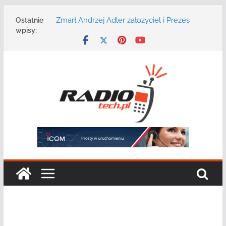
Przejdź
Zmarł Andrzej Adler założyciel i Prezes
Ostatnie
do
Zarządu DGT Sp. z o.o.
wpisy:
treści
Radmor – największy polski producent
urządzeń łączności radiowej ma 75 lat
DGT wraz z partnerami zaprasza na
konferencję: „Bezpieczeństwo,
niezawodność i interoperacyjność
systemów teleinformatycznych”
Motorola Solutions oferuje agencjom
bezpieczeństwa publicznego usługę
łączności opartą na chmurze
Najnowszy radiotelefon MOTOTRBO R7 od
Motorola Solutions