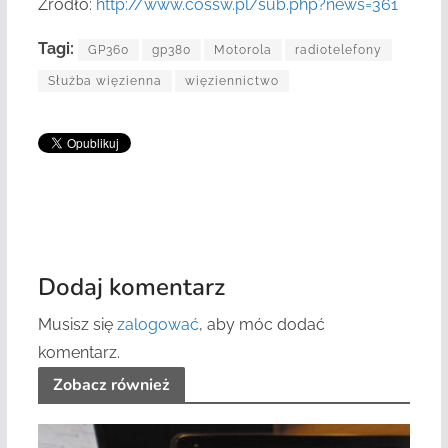
Źródło:
http://www.cossw.pl/sub.php?news=361
Tagi:
GP360
gp380
Motorola
radiotelefony
Służba więzienna
więziennictwo
Dodaj komentarz
Musisz się
zalogować
, aby móc dodać
komentarz.
Zobacz również