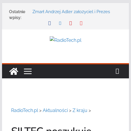
Przejdź
Zmarł Andrzej Adler założyciel i Prezes
Ostatnie
do
Zarządu DGT Sp. z o.o.
wpisy:
treści
Radmor – największy polski producent
urządzeń łączności radiowej ma 75 lat
DGT wraz z partnerami zaprasza na
konferencję: „Bezpieczeństwo,
niezawodność i interoperacyjność
systemów teleinformatycznych”
Motorola Solutions oferuje agencjom
bezpieczeństwa publicznego usługę
łączności opartą na chmurze
Najnowszy radiotelefon MOTOTRBO R7 od
Motorola Solutions
RadioTech.pl
>
Aktualności
>
Z kraju
>