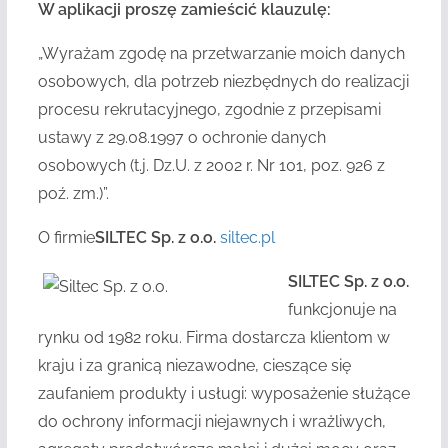
W aplikacji proszę zamieścić klauzulę:
„Wyrażam zgodę na przetwarzanie moich danych
osobowych, dla potrzeb niezbędnych do realizacji
procesu rekrutacyjnego, zgodnie z przepisami
ustawy z 29.08.1997 o ochronie danych
osobowych (t.j. Dz.U. z 2002 r. Nr 101, poz. 926 z
poź. zm.)”.
O firmie
SILTEC Sp. z o.o.
siltec.pl
SILTEC Sp. z o.o.
funkcjonuje na
rynku od 1982 roku. Firma dostarcza klientom w
kraju i za granicą niezawodne, cieszące się
zaufaniem produkty i usługi: wyposażenie służące
do ochrony informacji niejawnych i wrażliwych,