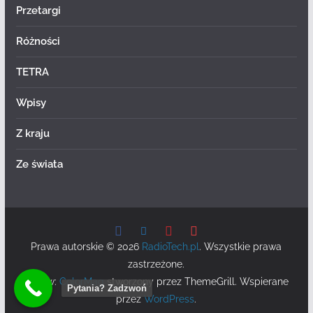
Przetargi
Różności
TETRA
Wpisy
Z kraju
Ze świata
Prawa autorskie © 2026
RadioTech.pl
. Wszystkie prawa
zastrzeżone.
Motyw:
ColorMag
stworzony przez ThemeGrill. Wspierane
Pytania? Zadzwoń
przez
WordPress
.