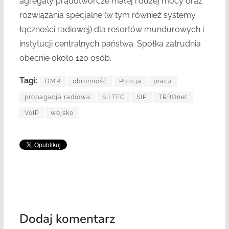
agregaty prądotwórcze małej i dużej mocy oraz
rozwiązania specjalne (w tym również systemy
łączności radiowej) dla resortów mundurowych i
instytucji centralnych państwa. Spółka zatrudnia
obecnie około 120 osób.
Tagi:
DMR
obronność
Policja
praca
propagacja radiowa
SILTEC
SIP
TRBOnet
VoIP
wojsko
Dodaj komentarz