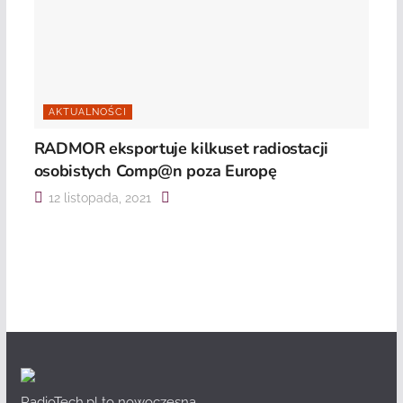
AKTUALNOŚCI
RADMOR eksportuje kilkuset radiostacji
osobistych Comp@n poza Europę
12 listopada, 2021
RadioTech.pl to nowoczesna,