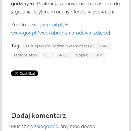
godziny 11
. Realizacja zamówienia ma nastąpić do
3 grudnia. Kryterium oceny ofert to w 100% cena.
Źródło:
22wog.wp.mil.pl
; Fot.:
www.gov.pl/web/obrona-narodowa
[
zdjęcie
]
Tagi:
22 Wojskowy Oddział Gospodarczy
DMR
radiotelefon
UHF
WOG
wojsko
WP
Dodaj komentarz
Musisz się
zalogować
, aby móc dodać