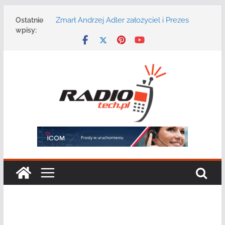
Przejdź
Zmarł Andrzej Adler założyciel i Prezes
Ostatnie
do
Zarządu DGT Sp. z o.o.
wpisy:
treści
Radmor – największy polski producent
urządzeń łączności radiowej ma 75 lat
DGT wraz z partnerami zaprasza na
konferencję: „Bezpieczeństwo,
niezawodność i interoperacyjność
systemów teleinformatycznych”
Motorola Solutions oferuje agencjom
bezpieczeństwa publicznego usługę
łączności opartą na chmurze
Najnowszy radiotelefon MOTOTRBO R7 od
Motorola Solutions