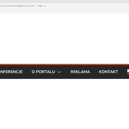
Prezes Zarządu DGT Sp. z
cent urządzeń łączności
a konferencję:
interoperacyjność
cjom bezpieczeństwa
artą na chmurze
BO R7 od Motorola
NFERENCJE
O PORTALU
REKLAMA
KONTAKT