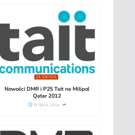
ZE ŚWIATA
Nowości DMR i P25 Tait na Milipol
Qatar 2012
11 lipca, 2014