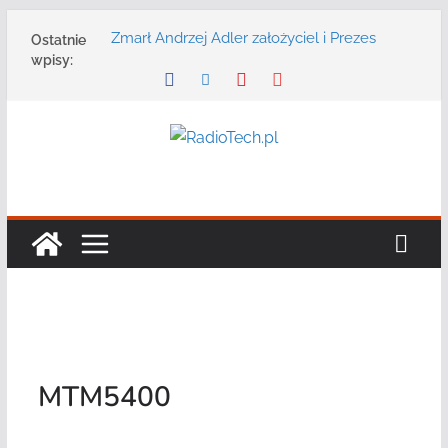
Przejdź
Zmarł Andrzej Adler założyciel i Prezes
Ostatnie
do
Zarządu DGT Sp. z o.o.
wpisy:
treści
Radmor – największy polski producent
urządzeń łączności radiowej ma 75 lat
DGT wraz z partnerami zaprasza na
konferencję: „Bezpieczeństwo,
niezawodność i interoperacyjność
systemów teleinformatycznych”
Motorola Solutions oferuje agencjom
bezpieczeństwa publicznego usługę
łączności opartą na chmurze
Najnowszy radiotelefon MOTOTRBO R7 od
Motorola Solutions
MTM5400