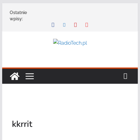
Przejdź
Ostatnie
do
wpisy:
treści
kkrrit