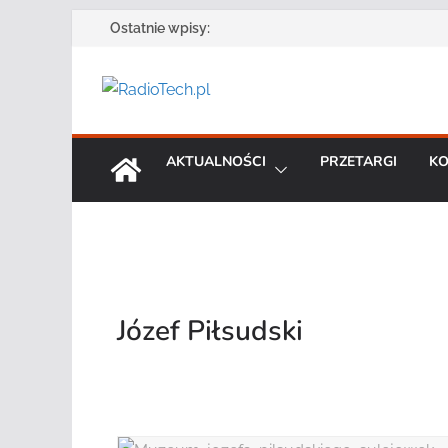
Przejdź
Ostatnie wpisy:
do
treści
AKTUALNOŚCI
PRZETARGI
KO
Józef Piłsudski