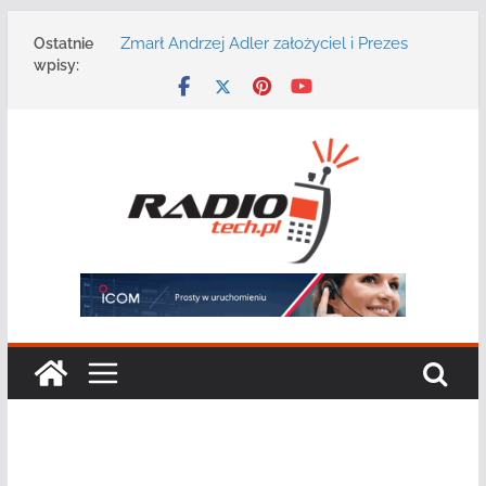
Przejdź
Zmarł Andrzej Adler założyciel i Prezes
Ostatnie
do
Zarządu DGT Sp. z o.o.
wpisy:
treści
Radmor – największy polski producent
urządzeń łączności radiowej ma 75 lat
DGT wraz z partnerami zaprasza na
konferencję: „Bezpieczeństwo,
niezawodność i interoperacyjność
systemów teleinformatycznych”
Motorola Solutions oferuje agencjom
bezpieczeństwa publicznego usługę
łączności opartą na chmurze
Najnowszy radiotelefon MOTOTRBO R7 od
Motorola Solutions