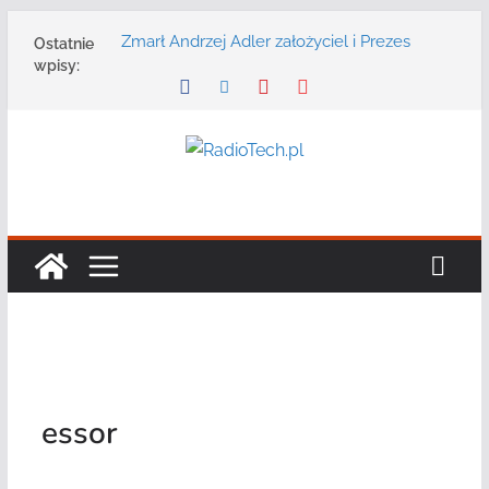
Przejdź
Zmarł Andrzej Adler założyciel i Prezes
Ostatnie
do
Zarządu DGT Sp. z o.o.
wpisy:
treści
Radmor – największy polski producent
urządzeń łączności radiowej ma 75 lat
DGT wraz z partnerami zaprasza na
konferencję: „Bezpieczeństwo,
niezawodność i interoperacyjność
systemów teleinformatycznych”
Motorola Solutions oferuje agencjom
bezpieczeństwa publicznego usługę
łączności opartą na chmurze
Najnowszy radiotelefon MOTOTRBO R7 od
Motorola Solutions
essor