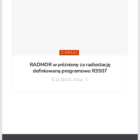
Z KRAJU
RADMOR wyróżniony za radiostację
definiowaną programowo R3507
21 lipca, 2014