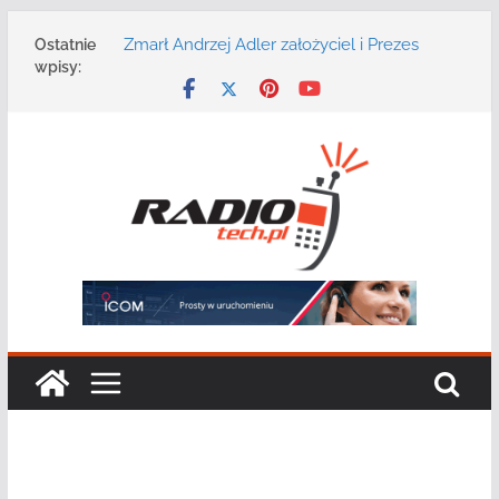
Przejdź
Zmarł Andrzej Adler założyciel i Prezes
Ostatnie
do
Zarządu DGT Sp. z o.o.
wpisy:
treści
Radmor – największy polski producent
urządzeń łączności radiowej ma 75 lat
DGT wraz z partnerami zaprasza na
konferencję: „Bezpieczeństwo,
niezawodność i interoperacyjność
systemów teleinformatycznych”
Motorola Solutions oferuje agencjom
bezpieczeństwa publicznego usługę
łączności opartą na chmurze
Najnowszy radiotelefon MOTOTRBO R7 od
Motorola Solutions