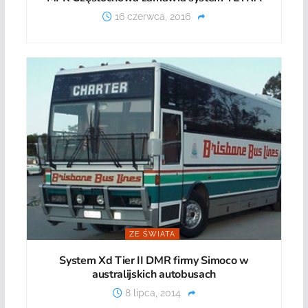
16 czerwca, 2016
ZE ŚWIATA
System Xd Tier II DMR firmy Simoco w
australijskich autobusach
8 lipca, 2014