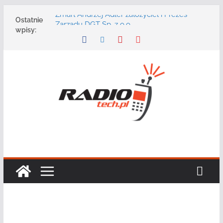
Przejdź
Zmarł Andrzej Adler założyciel i Prezes
Ostatnie
do
Zarządu DGT Sp. z o.o.
wpisy:
Radmor – największy polski producent
treści
urządzeń łączności radiowej ma 75 lat
DGT wraz z partnerami zaprasza na
konferencję: „Bezpieczeństwo,
niezawodność i interoperacyjność
systemów teleinformatycznych”
Motorola Solutions oferuje agencjom
bezpieczeństwa publicznego usługę
łączności opartą na chmurze
Najnowszy radiotelefon MOTOTRBO R7 od
Motorola Solutions