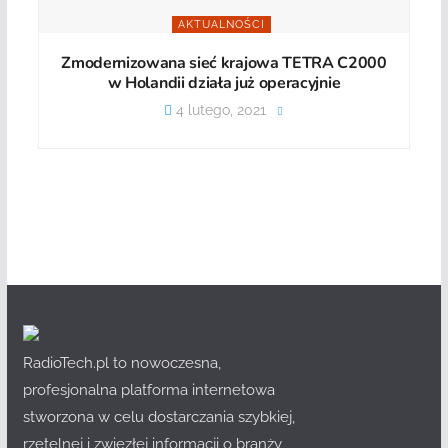
AKTUALNOŚCI
Zmodernizowana sieć krajowa TETRA C2000
w Holandii działa już operacyjnie
4 lutego, 2021
RadioTech.pl to nowoczesna,
profesjonalna platforma internetowa
stworzona w celu dostarczania szybkiej,
rzetelnej i zwięzłej informacji o branży