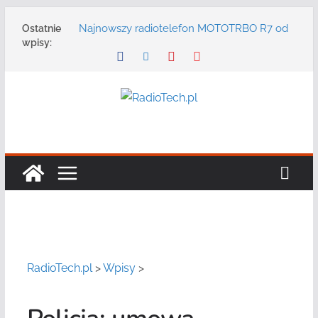
Przejdź
Najnowszy radiotelefon MOTOTRBO R7 od
Ostatnie
do
Motorola Solutions
wpisy:
treści
Zmarł Andrzej Adler założyciel i Prezes
Zarządu DGT Sp. z o.o.
Radmor – największy polski producent
urządzeń łączności radiowej ma 75 lat
DGT wraz z partnerami zaprasza na
konferencję: „Bezpieczeństwo,
niezawodność i interoperacyjność
systemów teleinformatycznych”
Motorola Solutions oferuje agencjom
bezpieczeństwa publicznego usługę
łączności opartą na chmurze
RadioTech.pl
>
Wpisy
>