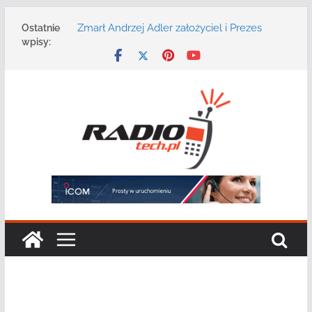
Przejdź
Zmarł Andrzej Adler założyciel i Prezes
Ostatnie
do
Zarządu DGT Sp. z o.o.
wpisy:
treści
Radmor – największy polski producent
urządzeń łączności radiowej ma 75 lat
DGT wraz z partnerami zaprasza na
konferencję: „Bezpieczeństwo,
niezawodność i interoperacyjność
systemów teleinformatycznych”
Motorola Solutions oferuje agencjom
bezpieczeństwa publicznego usługę
łączności opartą na chmurze
Najnowszy radiotelefon MOTOTRBO R7 od
Motorola Solutions