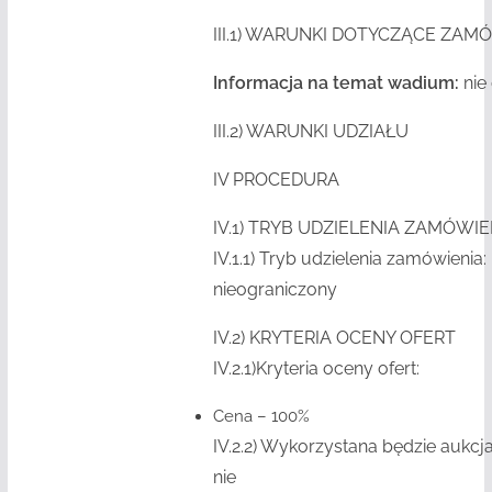
III.1)
WARUNKI DOTYCZĄCE ZAMÓ
Informacja na temat wadium:
nie
III.2)
WARUNKI UDZIAŁU
IV PROCEDURA
IV.1)
TRYB UDZIELENIA ZAMÓWIE
IV.1.1)
Tryb udzielenia zamówienia: 
nieograniczony
IV.2)
KRYTERIA OCENY OFERT
IV.2.1)
Kryteria oceny ofert:
Cena – 100%
IV.2.2)
Wykorzystana będzie aukcja 
nie