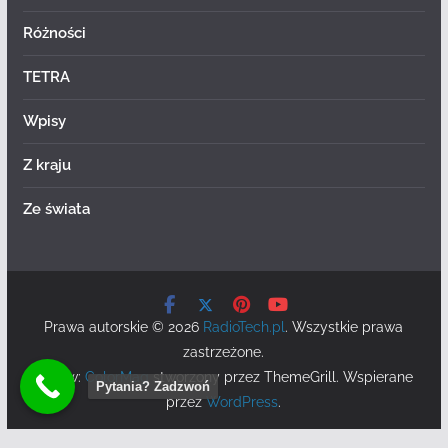
Różności
TETRA
Wpisy
Z kraju
Ze świata
Prawa autorskie © 2026
RadioTech.pl
. Wszystkie prawa
zastrzeżone.
Motyw:
ColorMag
stworzony przez ThemeGrill. Wspierane
Pytania? Zadzwoń
przez
WordPress
.