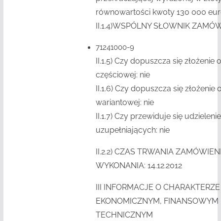
równowartości kwoty 130 000 eu
II.1.4)
WSPÓLNY SŁOWNIK ZAMÓWI
71241000-9
II.1.5)
Czy dopuszcza się złożenie o
częściowej: nie
II.1.6)
Czy dopuszcza się złożenie o
wariantowej: nie
II.1.7)
Czy przewiduje się udzielen
uzupełniających: nie
II.2.2)
CZAS TRWANIA ZAMÓWIENI
WYKONANIA: 14.12.2012
III INFORMACJE O CHARAKTERZ
EKONOMICZNYM, FINANSOWYM 
TECHNICZNYM