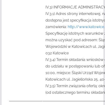
IV.3)
INFORMACJE ADMINISTRAC
IV.3.1)
Adres strony internetowej, na
dostępna jest specyfikacja istot
zamówienia:
http://www.katowice.
Specyfikację istotnych warunków
można uzyskać pod adresem: Śląs
Wojewódzki w Katowicach ul. Jagie
032 Katowice
IV.3.4)
Termin składania wniosków
do udziału w postępowaniu lub ofe
10:00, miejsce: Śląski Urząd Woje
Katowicach ul. Jagiellońska 25, 4
IV.3.5)
Termin związania ofertą: okr
(od ostatecznego terminu składania