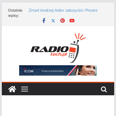
Przejdź
Zmarł Andrzej Adler założyciel i Prezes
Ostatnie
do
Zarządu DGT Sp. z o.o.
wpisy:
treści
Radmor – największy polski producent
urządzeń łączności radiowej ma 75 lat
DGT wraz z partnerami zaprasza na
konferencję: „Bezpieczeństwo,
niezawodność i interoperacyjność
systemów teleinformatycznych”
Motorola Solutions oferuje agencjom
bezpieczeństwa publicznego usługę
łączności opartą na chmurze
Najnowszy radiotelefon MOTOTRBO R7 od
Motorola Solutions