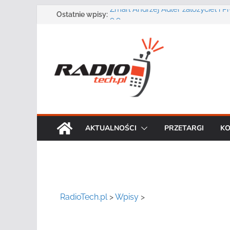
Przejdź
Zmarł Andrzej Adler założyciel i 
Ostatnie wpisy:
o.o.
do
Radmor – największy polski produ
treści
radiowej ma 75 lat
DGT wraz z partnerami zaprasza n
„Bezpieczeństwo, niezawodność i 
systemów teleinformatycznych”
Motorola Solutions oferuje agen
publicznego usługę łączności op
Najnowszy radiotelefon MOTOTR
Solutions
AKTUALNOŚCI
PRZETARGI
KO
RadioTech.pl
>
Wpisy
>