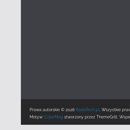
Prawa autorskie © 2026
RadioTech.pl
. Wszystkie pra
Motyw:
ColorMag
stworzony przez ThemeGrill. Wspi