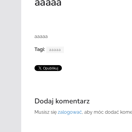
aaaaa
aaaaa
Tagi:
aaaaa
Dodaj komentarz
Musisz się
zalogować
, aby móc dodać kome