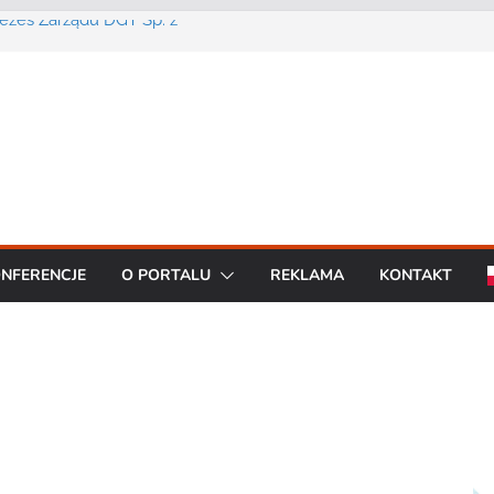
Prezes Zarządu DGT Sp. z
cent urządzeń łączności
a konferencję:
interoperacyjność
cjom bezpieczeństwa
artą na chmurze
BO R7 od Motorola
NFERENCJE
O PORTALU
REKLAMA
KONTAKT