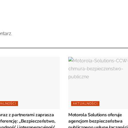
ntarz.
UALNOŚCI
AKTUALNOŚCI
raz z partnerami zaprasza
Motorola Solutions oferuje
ferencję: „Bezpieczeństwo,
agencjom bezpieczeństwa
odność i interoperacyjność
publicznego usługę łączności