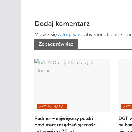
Dodaj komentarz
Musisz się
zalogować
, aby móc dodać kome
Zobacz również
AKTUALNOŚCI
AKT
Radmor – największy polski
DGT w
producent urządzeń łączności
na kon
radiowej ma 75 lat
niezaw