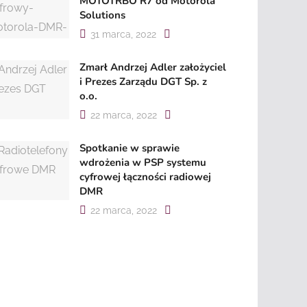
MOTOTRBO R7 od Motorola
Solutions
31 marca, 2022
Zmarł Andrzej Adler założyciel
i Prezes Zarządu DGT Sp. z
o.o.
22 marca, 2022
Spotkanie w sprawie
wdrożenia w PSP systemu
cyfrowej łączności radiowej
DMR
22 marca, 2022