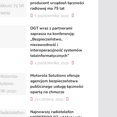
producent urządzeń łączności
radiowej ma 75 lat
6 października, 2022
DGT wraz z partnerami
zaprasza na konferencję:
„Bezpieczeństwo,
niezawodność i
interoperacyjność systemów
teleinformatycznych”
4 października, 2022
Motorola Solutions oferuje
agencjom bezpieczeństwa
publicznego usługę łączności
opartą na chmurze
23 czerwca, 2022
Najnowszy radiotelefon