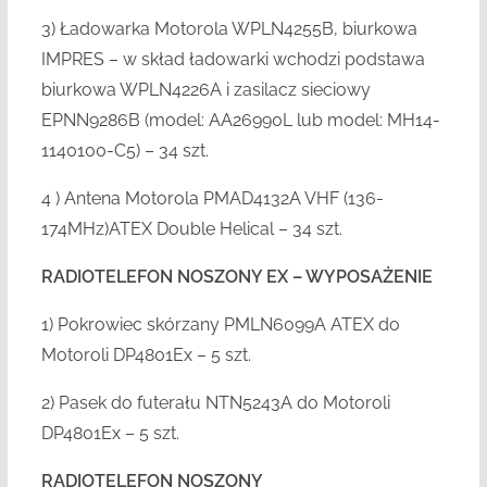
3) Ładowarka Motorola WPLN4255B, biurkowa
IMPRES – w skład ładowarki wchodzi podstawa
biurkowa WPLN4226A i zasilacz sieciowy
EPNN9286B (model: AA26990L lub model: MH14-
1140100-C5) – 34 szt.
4 ) Antena Motorola PMAD4132A VHF (136-
174MHz)ATEX Double Helical – 34 szt.
RADIOTELEFON NOSZONY EX – WYPOSAŻENIE
1) Pokrowiec skórzany PMLN6099A ATEX do
Motoroli DP4801Ex – 5 szt.
2) Pasek do futerału NTN5243A do Motoroli
DP4801Ex – 5 szt.
RADIOTELEFON NOSZONY