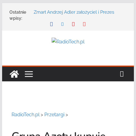
Przejdź
Zmarł Andrzej Adler założyciel i Prezes
Ostatnie
do
Zarządu DGT Sp. z o.o.
wpisy:
treści
Radmor – największy polski producent
urządzeń łączności radiowej ma 75 lat
DGT wraz z partnerami zaprasza na
konferencję: „Bezpieczeństwo,
niezawodność i interoperacyjność
systemów teleinformatycznych”
Motorola Solutions oferuje agencjom
bezpieczeństwa publicznego usługę
łączności opartą na chmurze
Najnowszy radiotelefon MOTOTRBO R7 od
Motorola Solutions
RadioTech.pl
>
Przetargi
>