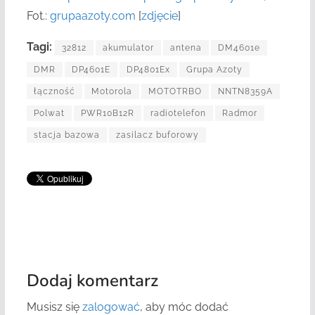
Fot.:
grupaazoty.com
[
zdjęcie
]
Tagi:
32812
akumulator
antena
DM4601e
DMR
DP4601E
DP4801Ex
Grupa Azoty
łączność
Motorola
MOTOTRBO
NNTN8359A
Polwat
PWR10B12R
radiotelefon
Radmor
stacja bazowa
zasilacz buforowy
Dodaj komentarz
Musisz się
zalogować
, aby móc dodać