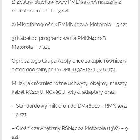
1) Zestaw słuchawkowy PMLN5973A nauszny z
mikrofonem i PTT – 3 szt.
2) Mikrofonogłośnik PMMN4024A Motorola – 5 szt.
3) Kabel do programowania PMKN4012B
Motorola – 7 szt.
Oprócz tego Grupa Azoty chce zakupić również 9
anten dookólnych RADMOR 32812/1 (146-174
MHz),
jak również różne uchwyty, obejmy, maszty,
kabel RG213U, RG58CU, wtyki, adaptery oraz:
– Standardowy mikrofon do DM4601e – RMN5052
– 2 szt.
– Głośnik zewnętrzny RSN4002 Motorola (13W) – 9
szt.