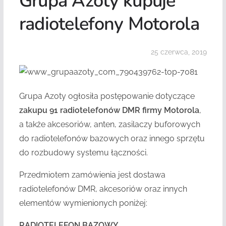
Grupa Azoty kupuje
radiotelefony Motorola
25 czerwca, 2019
Grupa Azoty ogłosiła postępowanie dotyczące
zakupu 91 radiotelefonów DMR
firmy Motorola
,
a także akcesoriów, anten, zasilaczy buforowych
do radiotelefonów bazowych oraz inn
ego sprzętu
do
rozbudowy
s
ystemu łączności.
Przedmiotem zamówienia jest dostawa
radiotelefonów
DMR, akcesoriów oraz innych
elementów wymienionych poniżej:
RADIOTELEFON BAZOWY