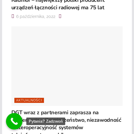
Radmor – największy polski producent
urządzeń łączności radiowej ma 75 lat
6 października, 2022
AKTUALNOŚCI
DGT wraz z partnerami zaprasza na
konferencję: „Bezpieczeństwo, niezawodność
Pytania? Zadzwoń
i interoperacyjność systemów