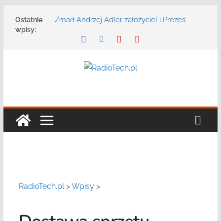
Przejdź
Zmarł Andrzej Adler założyciel i Prezes
Ostatnie
do
Zarządu DGT Sp. z o.o.
wpisy:
treści
Radmor – największy polski producent
urządzeń łączności radiowej ma 75 lat
DGT wraz z partnerami zaprasza na
konferencję: „Bezpieczeństwo,
niezawodność i interoperacyjność
systemów teleinformatycznych”
Motorola Solutions oferuje agencjom
bezpieczeństwa publicznego usługę
łączności opartą na chmurze
Najnowszy radiotelefon MOTOTRBO R7 od
Motorola Solutions
RadioTech.pl
>
Wpisy
>