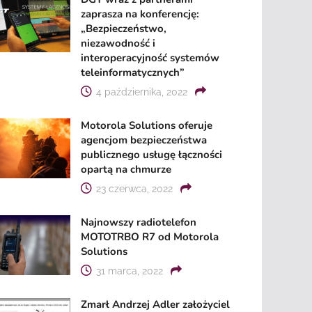
zaprasza na konferencję:
„Bezpieczeństwo,
niezawodność i
interoperacyjność systemów
teleinformatycznych”
4 października, 2022
Motorola Solutions oferuje
agencjom bezpieczeństwa
publicznego usługę łączności
opartą na chmurze
23 czerwca, 2022
Najnowszy radiotelefon
MOTOTRBO R7 od Motorola
Solutions
31 marca, 2022
Zmarł Andrzej Adler założyciel