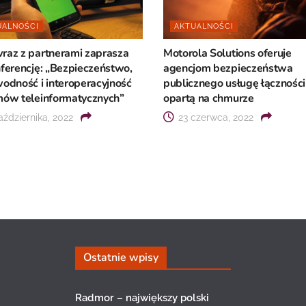
UALNOŚCI
AKTUALNOŚCI
raz z partnerami zaprasza
Motorola Solutions oferuje
ferencję: „Bezpieczeństwo,
agencjom bezpieczeństwa
odność i interoperacyjność
publicznego usługę łączności
mów teleinformatycznych”
opartą na chmurze
ździernika, 2022
23 czerwca, 2022
Ostatnie wpisy
Radmor – największy polski