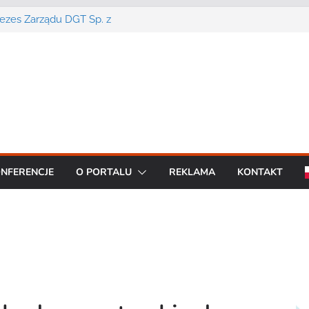
Prezes Zarządu DGT Sp. z
cent urządzeń łączności
a konferencję:
interoperacyjność
cjom bezpieczeństwa
artą na chmurze
BO R7 od Motorola
NFERENCJE
O PORTALU
REKLAMA
KONTAKT