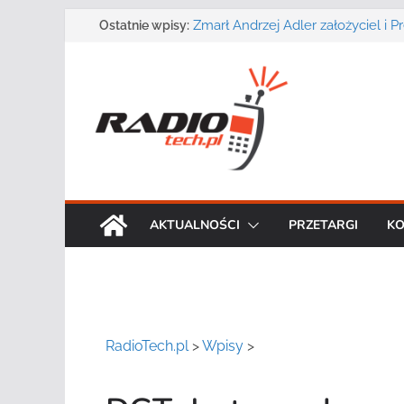
Przejdź
Zmarł Andrzej Adler założyciel i 
Ostatnie wpisy:
o.o.
do
Radmor – największy polski produ
treści
radiowej ma 75 lat
DGT wraz z partnerami zaprasza n
„Bezpieczeństwo, niezawodność i 
systemów teleinformatycznych”
Motorola Solutions oferuje agen
publicznego usługę łączności op
Najnowszy radiotelefon MOTOTR
Solutions
AKTUALNOŚCI
PRZETARGI
KO
RadioTech.pl
>
Wpisy
>