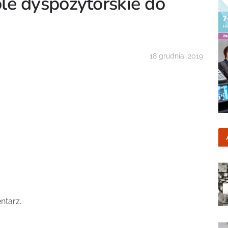
le dyspozytorskie do
18 grudnia, 2019
ntarz.