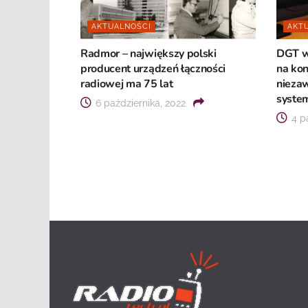
AKTUALNOŚCI
AKT
Radmor – największy polski
DGT w
producent urządzeń łączności
na kon
radiowej ma 75 lat
niezaw
syste
6 października, 2022
4 pa