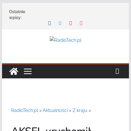
Przejdź
Ostatnie
do
wpisy:
treści
RadioTech.pl
>
Aktualności
>
Z kraju
>