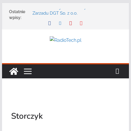
Przejdź
Zmarł Andrzej Adler założyciel i Prezes
Ostatnie
Zarządu DGT Sp. z o.o.
do
wpisy:
Radmor – największy polski producent
treści
urządzeń łączności radiowej ma 75 lat
DGT wraz z partnerami zaprasza na
konferencję: „Bezpieczeństwo,
niezawodność i interoperacyjność
systemów teleinformatycznych”
Motorola Solutions oferuje agencjom
bezpieczeństwa publicznego usługę
łączności opartą na chmurze
Najnowszy radiotelefon MOTOTRBO R7 od
Motorola Solutions
Storczyk