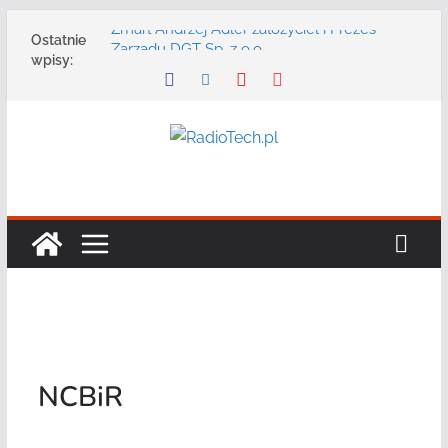
Przejdź
Zmarł Andrzej Adler założyciel i Prezes
Ostatnie
do
Zarządu DGT Sp. z o.o.
wpisy:
Radmor – największy polski producent
treści
urządzeń łączności radiowej ma 75 lat
DGT wraz z partnerami zaprasza na
konferencję: „Bezpieczeństwo,
niezawodność i interoperacyjność
systemów teleinformatycznych”
Motorola Solutions oferuje agencjom
bezpieczeństwa publicznego usługę
łączności opartą na chmurze
Najnowszy radiotelefon MOTOTRBO R7 od
Motorola Solutions
NCBiR