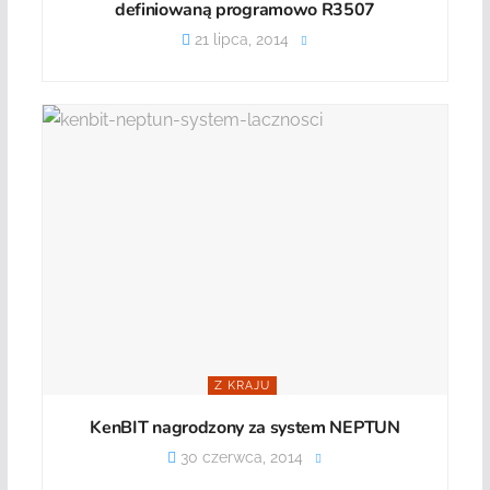
definiowaną programowo R3507
21 lipca, 2014
Z KRAJU
KenBIT nagrodzony za system NEPTUN
30 czerwca, 2014