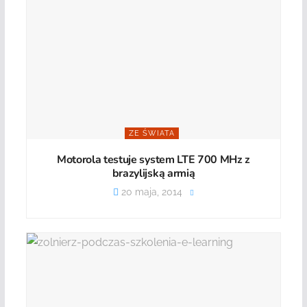
ZE ŚWIATA
Motorola testuje system LTE 700 MHz z
brazylijską armią
20 maja, 2014