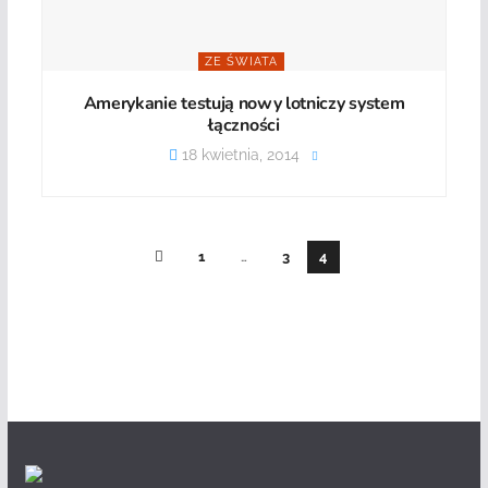
ZE ŚWIATA
Amerykanie testują nowy lotniczy system
łączności
18 kwietnia, 2014
1
…
3
4