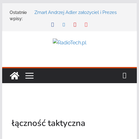
Przejdź
Zmarł Andrzej Adler założyciel i Prezes
Ostatnie
do
Zarządu DGT Sp. z o.o.
wpisy:
treści
Radmor – największy polski producent
urządzeń łączności radiowej ma 75 lat
DGT wraz z partnerami zaprasza na
konferencję: „Bezpieczeństwo,
niezawodność i interoperacyjność
systemów teleinformatycznych”
Motorola Solutions oferuje agencjom
bezpieczeństwa publicznego usługę
łączności opartą na chmurze
Najnowszy radiotelefon MOTOTRBO R7 od
Motorola Solutions
łączność taktyczna