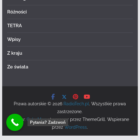
Różności
TETRA
Wpisy
Z kraju
Ze świata
Prawa autorskie © 2026
RadioTech.pl
. Wszystkie prawa
zastrzeżone.
Motyw:
ColorMag
stworzony przez ThemeGrill. Wspierane
Pytania? Zadzwoń
przez
WordPress
.