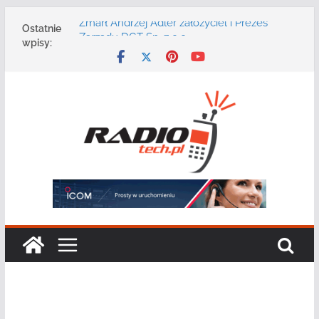
Przejdź
Zmarł Andrzej Adler założyciel i Prezes
Ostatnie
do
Zarządu DGT Sp. z o.o.
wpisy:
treści
Radmor – największy polski producent
urządzeń łączności radiowej ma 75 lat
DGT wraz z partnerami zaprasza na
konferencję: „Bezpieczeństwo,
niezawodność i interoperacyjność
systemów teleinformatycznych”
Motorola Solutions oferuje agencjom
bezpieczeństwa publicznego usługę
łączności opartą na chmurze
Najnowszy radiotelefon MOTOTRBO R7 od
Motorola Solutions