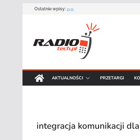
Zmarł Andrzej Adler założyciel i 
Przejdź
Ostatnie wpisy:
o.o.
do
Radmor – największy polski produ
treści
radiowej ma 75 lat
DGT wraz z partnerami zaprasza n
„Bezpieczeństwo, niezawodność i 
systemów teleinformatycznych”
Motorola Solutions oferuje agen
publicznego usługę łączności op
Najnowszy radiotelefon MOTOTR
Solutions
AKTUALNOŚCI
PRZETARGI
KO
integracja komunikacji dla