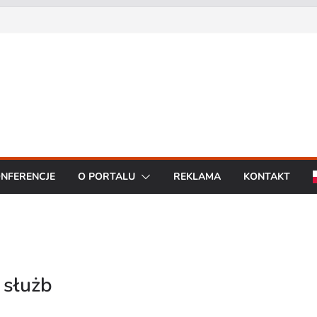
Prezes Zarządu DGT Sp. z
cent urządzeń łączności
a konferencję:
interoperacyjność
cjom bezpieczeństwa
artą na chmurze
BO R7 od Motorola
NFERENCJE
O PORTALU
REKLAMA
KONTAKT
 służb