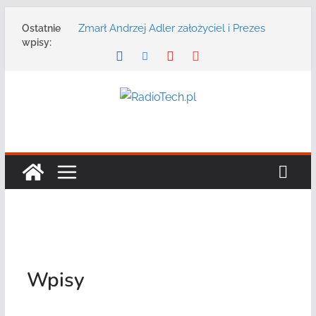
Przejdź
Zmarł Andrzej Adler założyciel i Prezes
Ostatnie
do
Zarządu DGT Sp. z o.o.
wpisy:
treści
Radmor – największy polski producent
urządzeń łączności radiowej ma 75 lat
DGT wraz z partnerami zaprasza na
konferencję: „Bezpieczeństwo,
niezawodność i interoperacyjność
systemów teleinformatycznych”
Motorola Solutions oferuje agencjom
bezpieczeństwa publicznego usługę
łączności opartą na chmurze
Najnowszy radiotelefon MOTOTRBO R7 od
Motorola Solutions
Wpisy