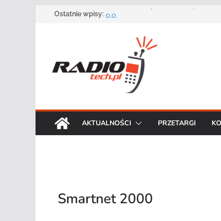
Przejdź
Zmarł Andrzej Adler założyciel i 
Ostatnie wpisy:
o.o.
do
Radmor – największy polski produ
treści
radiowej ma 75 lat
DGT wraz z partnerami zaprasza n
„Bezpieczeństwo, niezawodność i 
systemów teleinformatycznych”
Motorola Solutions oferuje agen
publicznego usługę łączności op
Najnowszy radiotelefon MOTOTR
Solutions
AKTUALNOŚCI
PRZETARGI
KO
Smartnet 2000