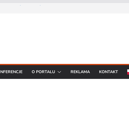
Prezes Zarządu DGT Sp. z
cent urządzeń łączności
a konferencję:
interoperacyjność
cjom bezpieczeństwa
artą na chmurze
BO R7 od Motorola
NFERENCJE
O PORTALU
REKLAMA
KONTAKT