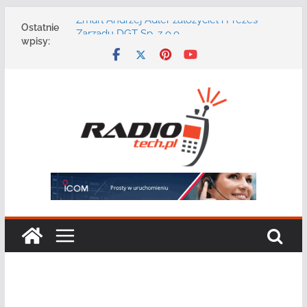
Przejdź
Zmarł Andrzej Adler założyciel i Prezes
Ostatnie
do
Zarządu DGT Sp. z o.o.
wpisy:
Radmor – największy polski producent
treści
urządzeń łączności radiowej ma 75 lat
DGT wraz z partnerami zaprasza na
konferencję: „Bezpieczeństwo,
niezawodność i interoperacyjność
systemów teleinformatycznych”
Motorola Solutions oferuje agencjom
bezpieczeństwa publicznego usługę
łączności opartą na chmurze
Najnowszy radiotelefon MOTOTRBO R7 od
Motorola Solutions